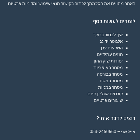
באתר מהווים את הסכמתך לכתוב בקישור
תנאי שימוש ומדיניות פרטיות
לומדים לעשות כסף
איך לבחור ברוקר
אלגוטריידינג
השקעות ערך
חוזים עתידיים
יסודות שוק ההון
מסחר באופציות
מסחר בבורסה
מסחר במטח
מסחר במניות
קורסים אונליין חינם
שיעורים פרטיים
רוצים לדבר איתי?
אייל שני – 053-2450660