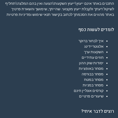
התכנים באתר אינם ייעוץ\ייעוץ השקעות\הצעה ואין בהם המלצה\תחליף
לשיקול דעתך ולקבלת ייעוץ מקצועי. שהייתך, שימושך והשארת פרטיך
באתר מהווים את הסכמתך לכתוב בקישור
תנאי שימוש ומדיניות פרטיות
לומדים לעשות כסף
איך לבחור ברוקר
אלגוטריידינג
השקעות ערך
חוזים עתידיים
יסודות שוק ההון
מסחר באופציות
מסחר בבורסה
מסחר במטח
מסחר במניות
קורסים אונליין חינם
שיעורים פרטיים
רוצים לדבר איתי?