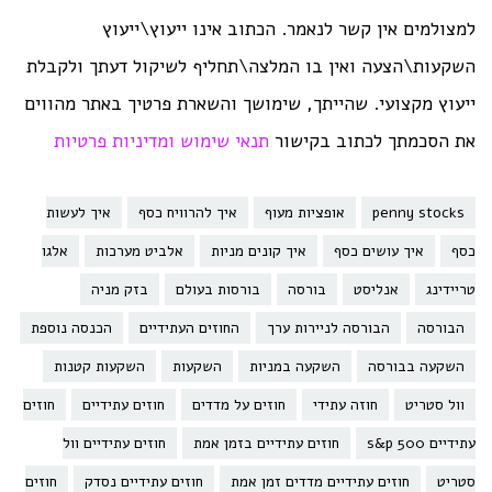
למצולמים אין קשר לנאמר. הכתוב אינו ייעוץ\ייעוץ
השקעות\הצעה ואין בו המלצה\תחליף לשיקול דעתך ולקבלת
ייעוץ מקצועי. שהייתך, שימושך והשארת פרטיך באתר מהווים
את הסכמתך לכתוב בקישור
תנאי שימוש ומדיניות פרטיות
penny stocks
אופציות מעוף
איך להרוויח כסף
איך לעשות
כסף
איך עושים כסף
איך קונים מניות
אלביט מערכות
אלגו
טריידינג
אנליסט
בורסה
בורסות בעולם
בזק מניה
הבורסה
הבורסה לניירות ערך
החוזים העתידיים
הכנסה נוספת
השקעה בבורסה
השקעה במניות
השקעות
השקעות קטנות
וול סטריט
חוזה עתידי
חוזים על מדדים
חוזים עתידיים
חוזים
עתידיים s&p 500
חוזים עתידיים בזמן אמת
חוזים עתידיים וול
סטריט
חוזים עתידיים מדדים זמן אמת
חוזים עתידיים נסדק
חוזים