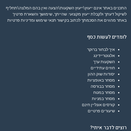
התכנים באתר אינם ייעוץ\ייעוץ השקעות\הצעה ואין בהם המלצה\תחליף
לשיקול דעתך ולקבלת ייעוץ מקצועי. שהייתך, שימושך והשארת פרטיך
באתר מהווים את הסכמתך לכתוב בקישור
תנאי שימוש ומדיניות פרטיות
לומדים לעשות כסף
איך לבחור ברוקר
אלגוטריידינג
השקעות ערך
חוזים עתידיים
יסודות שוק ההון
מסחר באופציות
מסחר בבורסה
מסחר במטח
מסחר במניות
קורסים אונליין חינם
שיעורים פרטיים
רוצים לדבר איתי?