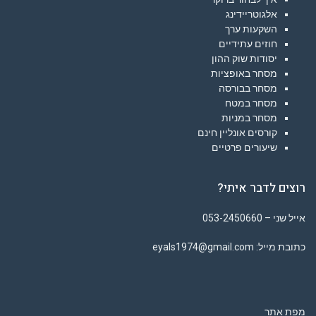
אלגוטריידינג
השקעות ערך
חוזים עתידיים
יסודות שוק ההון
מסחר באופציות
מסחר בבורסה
מסחר במטח
מסחר במניות
קורסים אונליין חינם
שיעורים פרטיים
רוצים לדבר איתי?
אייל שני – 053-2450660
כתובת מייל: eyals1974@gmail.com
מפת אתר