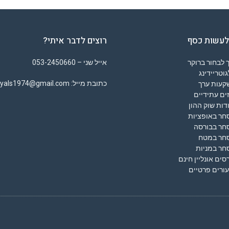
לעשות כסף
רוצים לדבר איתי?
 לבחור ברוקר
אייל שני – 053-2450660
וטריידינג
כתובת מייל: eyals1974@gmail.com
קעות ערך
ים עתידיים
דות שוק ההון
חר באופציות
חר בבורסה
חר במטח
חר במניות
סים אונליין חינם
ורים פרטיים