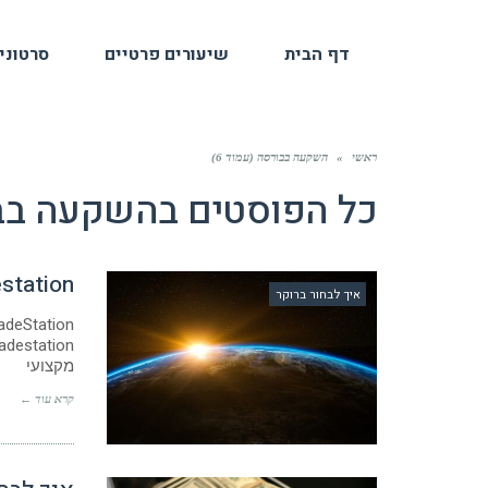
דף הבית
שיעורים פרטיים
סרטוני
ראשי
»
השקעה בבורסה (עמוד 6)
כל הפוסטים ב
השקעה בב
radestation
איך לבחור ברוקר
מקצועי
קרא עוד ←