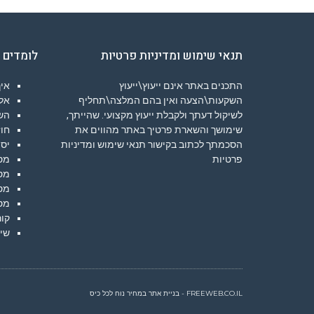
תנאי שימוש ומדיניות פרטיות
לומדים 
התכנים באתר אינם ייעוץ\ייעוץ
איך
השקעות\הצעה ואין בהם המלצה\תחליף
אלג
לשיקול דעתך ולקבלת ייעוץ מקצועי. שהייתך,
הש
שימושך והשארת פרטיך באתר מהווים את
חוז
הסכמתך לכתוב בקישור
תנאי שימוש ומדיניות
יסו
פרטיות
מס
מס
מס
מס
קור
שיע
FREEWEB.CO.IL - בניית אתר במחיר נוח לכל כיס