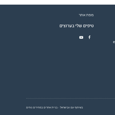
מפת אתר
טיפים שלי בערוצים
Y
F
o
a
u
c
T
e
u
b
b
o
e
o
k
בשיתוף עם וובישראל - בניית אתרים במחירים נוחים