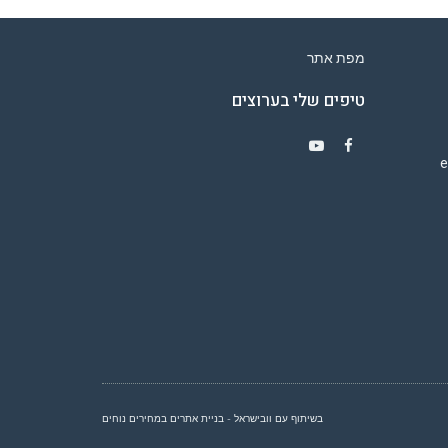
מפת אתר
טיפים שלי בערוצים
Y
F
o
a
u
c
T
e
u
b
b
o
e
o
k
בשיתוף עם וובישראל - בניית אתרים במחירים נוחים