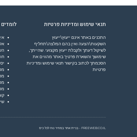
תנאי שימוש ומדיניות פרטיות
לומדים 
התכנים באתר אינם ייעוץ\ייעוץ
איך
השקעות\הצעה ואין בהם המלצה\תחליף
אלג
לשיקול דעתך ולקבלת ייעוץ מקצועי. שהייתך,
הש
שימושך והשארת פרטיך באתר מהווים את
חוז
הסכמתך לכתוב בקישור
תנאי שימוש ומדיניות
יסו
פרטיות
מס
מס
מס
מס
קור
שיע
FREEWEB.CO.IL - בניית אתר במחיר נוח לכל כיס