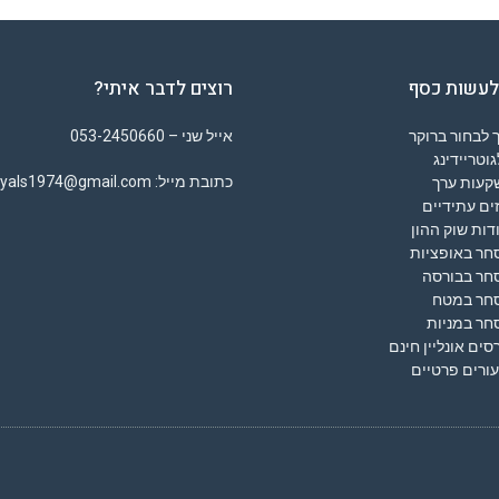
לעשות כסף
רוצים לדבר איתי?
 לבחור ברוקר
אייל שני – 053-2450660
וטריידינג
כתובת מייל: eyals1974@gmail.com
קעות ערך
ים עתידיים
דות שוק ההון
חר באופציות
חר בבורסה
חר במטח
חר במניות
סים אונליין חינם
ורים פרטיים