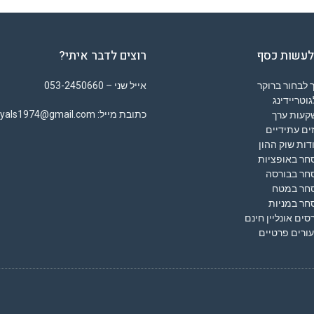
לעשות כסף
רוצים לדבר איתי?
 לבחור ברוקר
אייל שני – 053-2450660
וטריידינג
כתובת מייל: eyals1974@gmail.com
קעות ערך
ים עתידיים
דות שוק ההון
חר באופציות
חר בבורסה
חר במטח
חר במניות
סים אונליין חינם
ורים פרטיים