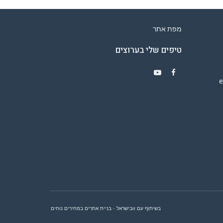
מפת אתר
טיפים שלי בערוצים
Y
F
o
a
u
c
T
e
u
b
b
o
e
o
k
בשיתוף עם וובישראל - בניית אתרים במחירים נוחים