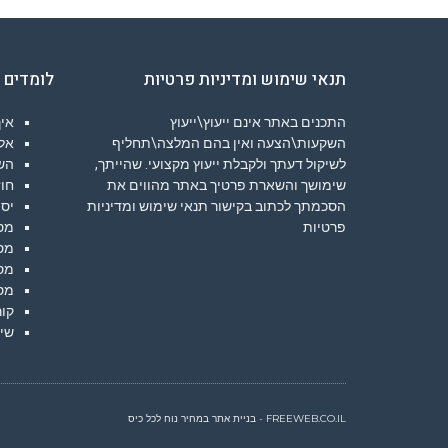
תנאי שימוש ומדיניות פרטיות
לומדים 
התכנים באתר אינם ייעוץ\ייעוץ
איך
השקעות\הצעה ואין בהם המלצה\תחליף
אלג
לשיקול דעתך ולקבלת ייעוץ מקצועי. שהייתך,
הש
שימושך והשארת פרטיך באתר מהווים את
חוז
הסכמתך לכתוב בקישור
תנאי שימוש ומדיניות
יסו
פרטיות
מס
מס
מס
מס
קור
שיע
FREEWEB.CO.IL - בניית אתר במחיר נוח לכל כיס