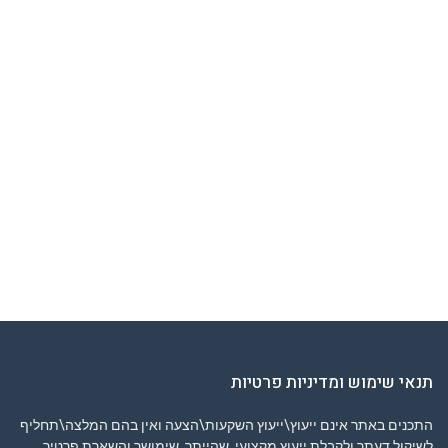
תנאי שימוש ומדיניות פרטיות
התכנים באתר אינם ייעוץ\ייעוץ השקעות\הצעה ואין בהם המלצה\תחליף
לשיקול דעתך ולקבלת ייעוץ מקצועי. שהייתך, שימושך והשארת פרטיך