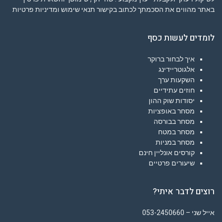
באתר מהווים את הסכמתך לכתוב בקישור
תנאי שימוש ומדיניות פרטיות
לומדים לעשות כסף
איך לבחור ברוקר
אלגוטריידינג
השקעות ערך
חוזים עתידיים
יסודות שוק ההון
מסחר באופציות
מסחר בבורסה
מסחר במטח
מסחר במניות
קורסים אונליין חינם
שיעורים פרטיים
רוצים לדבר איתי?
אייל שני – 053-2450660