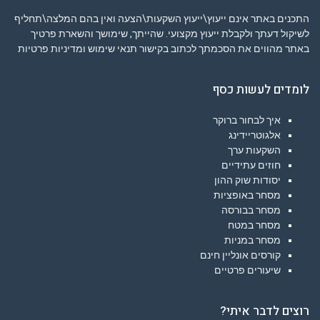
התכנים באתר אינם ייעוץ\ייעוץ השקעות\הצעה ואין בהם המלצה\תחליף
לשיקול דעתך ולקבלת ייעוץ מקצועי. שהייתך, שימושך והשארת פרטיך
באתר מהווים את הסכמתך לכתוב בקישור
תנאי שימוש ומדיניות פרטיות
לומדים לעשות כסף
איך לבחור ברוקר
אלגוטריידינג
השקעות ערך
חוזים עתידיים
יסודות שוק ההון
מסחר באופציות
מסחר בבורסה
מסחר במטח
מסחר במניות
קורסים אונליין חינם
שיעורים פרטיים
רוצים לדבר איתי?