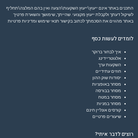
התכנים באתר אינם ייעוץ\ייעוץ השקעות\הצעה ואין בהם המלצה\תחליף
לשיקול דעתך ולקבלת ייעוץ מקצועי. שהייתך, שימושך והשארת פרטיך
באתר מהווים את הסכמתך לכתוב בקישור
תנאי שימוש ומדיניות פרטיות
לומדים לעשות כסף
איך לבחור ברוקר
אלגוטריידינג
השקעות ערך
חוזים עתידיים
יסודות שוק ההון
מסחר באופציות
מסחר בבורסה
מסחר במטח
מסחר במניות
קורסים אונליין חינם
שיעורים פרטיים
רוצים לדבר איתי?