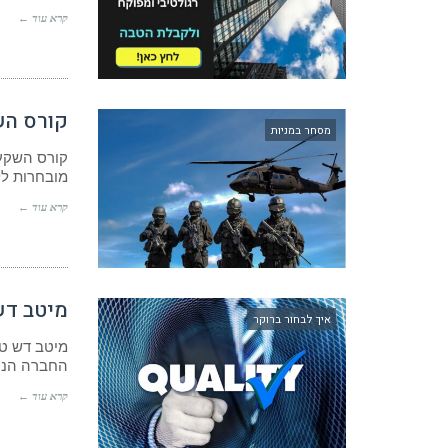
קרא עוד ←
קורס הש
מסחר במניות
מובחרות לל
קרא עוד ←
מיטב דש
איך לבחור ברוקר
מיטב דש ט
החברה הנה 
קרא עוד ←