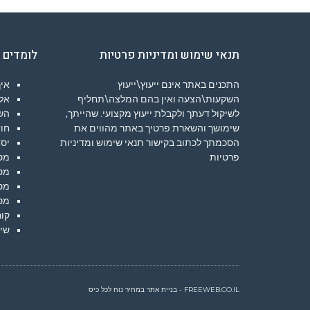
תנאי שימוש ומדיניות פרטיות
לומדים 
התכנים באתר אינם ייעוץ\ייעוץ
איך
השקעות\הצעה ואין בהם המלצה\תחליף
אלג
לשיקול דעתך ולקבלת ייעוץ מקצועי. שהייתך,
הש
שימושך והשארת פרטיך באתר מהווים את
חוז
הסכמתך לכתוב בקישור
תנאי שימוש ומדיניות
יסו
פרטיות
מס
מס
מס
מס
קור
שיע
FREEWEB.CO.IL - בניית אתר במחיר נוח לכל כיס