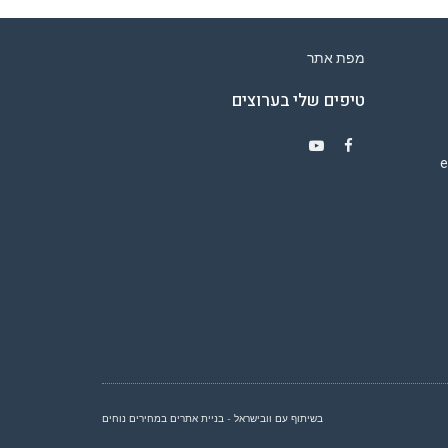
מפת אתר
טיפים שלי בערוצים
Y
F
o
a
u
c
T
e
u
b
b
o
e
o
k
בשיתוף עם וובישראל - בניית אתרים במחירים נוחים