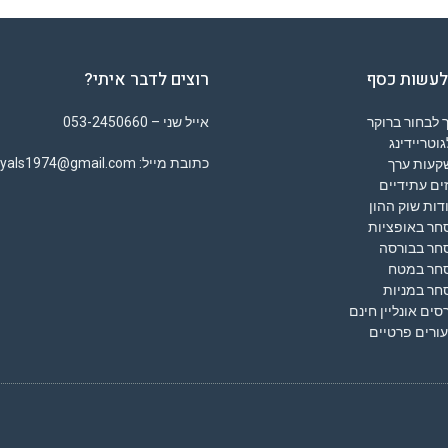
לעשות כסף
רוצים לדבר איתי?
 לבחור ברוקר
אייל שני – 053-2450660
וטריידינג
כתובת מייל: eyals1974@gmail.com
קעות ערך
ים עתידיים
דות שוק ההון
חר באופציות
חר בבורסה
חר במטח
חר במניות
סים אונליין חינם
ורים פרטיים