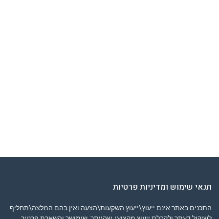
תנאי שימוש ומדיניות פרטיות
התכנים באתר אינם ייעוץ\ייעוץ השקעות\הצעה ואין בהם המלצה\תחליף
לשיקול דעתך ולקבלת ייעוץ מקצועי. שהייתך, שימושך והשארת פרטיך