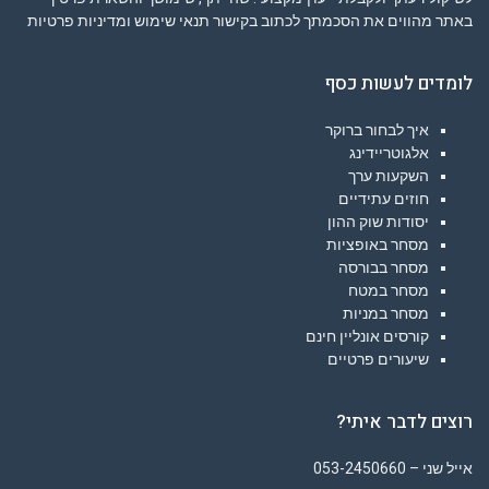
באתר מהווים את הסכמתך לכתוב בקישור
תנאי שימוש ומדיניות פרטיות
לומדים לעשות כסף
איך לבחור ברוקר
אלגוטריידינג
השקעות ערך
חוזים עתידיים
יסודות שוק ההון
מסחר באופציות
מסחר בבורסה
מסחר במטח
מסחר במניות
קורסים אונליין חינם
שיעורים פרטיים
רוצים לדבר איתי?
אייל שני – 053-2450660