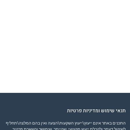
תנאי שימוש ומדיניות פרטיות
התכנים באתר אינם ייעוץ\ייעוץ השקעות\הצעה ואין בהם המלצה\תחליף
לשיקול דעתך ולקבלת ייעוץ מקצועי. שהייתך, שימושך והשארת פרטיך