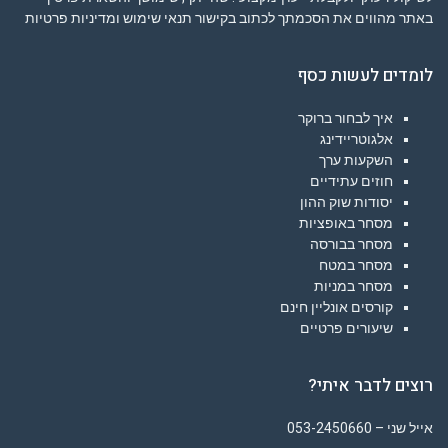
באתר מהווים את הסכמתך לכתוב בקישור
תנאי שימוש ומדיניות פרטיות
לומדים לעשות כסף
איך לבחור ברוקר
אלגוטריידינג
השקעות ערך
חוזים עתידיים
יסודות שוק ההון
מסחר באופציות
מסחר בבורסה
מסחר במטח
מסחר במניות
קורסים אונליין חינם
שיעורים פרטיים
רוצים לדבר איתי?
אייל שני – 053-2450660