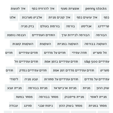
penny stocks
אופציות מעוף
איך להרוויח כסף
איך לעשות
כסף
איך עושים כסף
איך קונים מניות
אלביט מערכות
אלגו
טריידינג
אנליסט
בורסה
בורסות בעולם
בזק מניה
הבורסה
הבורסה לניירות ערך
החוזים העתידיים
הכנסה נוספת
השקעה בבורסה
השקעה במניות
השקעות
השקעות קטנות
וול סטריט
חוזה עתידי
חוזים על מדדים
חוזים עתידיים
חוזים
עתידיים s&p 500
חוזים עתידיים בזמן אמת
חוזים עתידיים וול
סטריט
חוזים עתידיים מדדים זמן אמת
חוזים עתידיים נסדק
חוזים
עתידיים על מדדים
חוזים עתידיים על סחורות
טבע מניה
לימודי
שוק ההון
מניות
מניות ארביטראז
מניות בבורסה
מניית טבע
מניית לאומי
מניית פייסבוק
מסחר בבורסה
מסחר במטח
מסחר במניות
מסחר בשוק ההון
ניתוח טכני
סווינג
עבודה