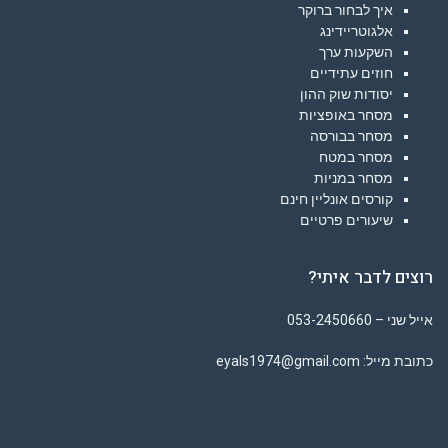
איך לבחור ברוקר
אלגוטריידינג
השקעות ערך
חוזים עתידיים
יסודות שוק ההון
מסחר באופציות
מסחר בבורסה
מסחר במטח
מסחר במניות
קורסים אונליין חינם
שיעורים פרטיים
רוצים לדבר איתי?
אייל שני – 053-2450660
כתובת מייל: eyals1974@gmail.com