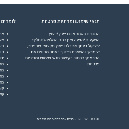
תנאי שימוש ומדיניות פרטיות
לומדים 
התכנים באתר אינם ייעוץ\ייעוץ
איך
השקעות\הצעה ואין בהם המלצה\תחליף
אלג
לשיקול דעתך ולקבלת ייעוץ מקצועי. שהייתך,
הש
שימושך והשארת פרטיך באתר מהווים את
חוז
הסכמתך לכתוב בקישור
תנאי שימוש ומדיניות
יסו
פרטיות
מס
מס
מס
מס
קור
שיע
FREEWEB.CO.IL - בניית אתר במחיר נוח לכל כיס