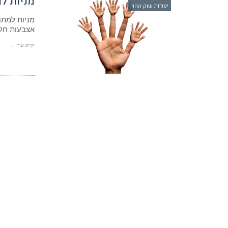
מניות למתחילים -10 
יסודות שוק ההון
אצבעות חלק
קרא עוד ←