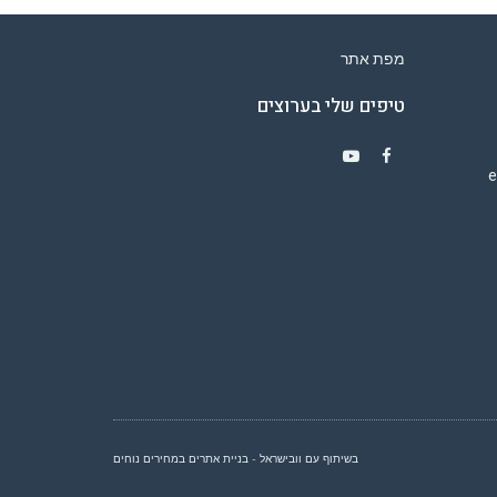
מפת אתר
טיפים שלי בערוצים
Y
F
o
a
u
c
T
e
u
b
b
o
e
o
k
בשיתוף עם וובישראל - בניית אתרים במחירים נוחים