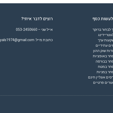
לעשות כסף
רוצים לדבר איתי?
 לבחור ברוקר
אייל שני – 053-2450660
וטריידינג
כתובת מייל: eyals1974@gmail.com
קעות ערך
ים עתידיים
דות שוק ההון
חר באופציות
חר בבורסה
חר במטח
חר במניות
סים אונליין חינם
ורים פרטיים