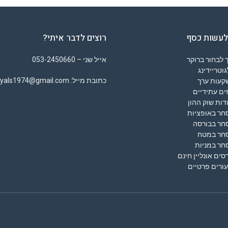
לעשות כסף
רוצים לדבר איתי?
 לבחור ברוקר
אייל שני – 053-2450660
וטריידינג
כתובת מייל: eyals1974@gmail.com
קעות ערך
ים עתידיים
דות שוק ההון
חר באופציות
חר בבורסה
חר במטח
חר במניות
סים אונליין חינם
ורים פרטיים