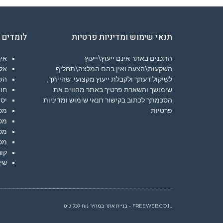
תנאי שימוש ומדיניות פרטיות
לומדים 
התכנים באתר אינם ייעוץ\ייעוץ
איך
השקעות\הצעה ואין בהם המלצה\תחליף
אלג
לשיקול דעתך ולקבלת ייעוץ מקצועי. שהייתך,
הש
שימושך והשארת פרטיך באתר מהווים את
חוז
הסכמתך לכתוב בקישור
תנאי שימוש ומדיניות
יסו
פרטיות
מס
מס
מס
מס
קור
שיע
FREEWEB.CO.IL - בניית אתר במחיר נוח לכל כיס