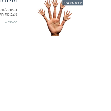
מניות למתחילים -10 
יסודות שוק ההון
אצבעות חלק
קרא עוד ←