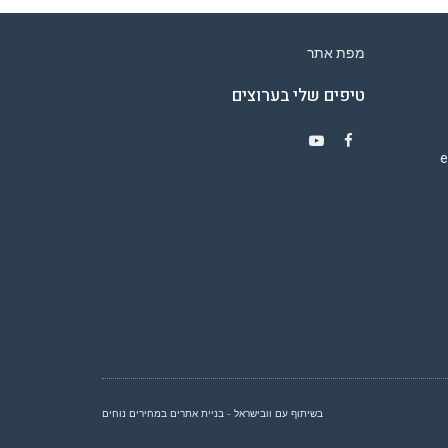
מפת אתר
טיפים שלי בערוצים
Y
F
o
a
u
c
T
e
u
b
b
o
e
o
k
בשיתוף עם וובישראל - בניית אתרים במחירים נוחים