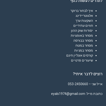
לומדים לעשות כסף
איך לבחור ברוקר
אלגוטריידינג
השקעות ערך
חוזים עתידיים
יסודות שוק ההון
מסחר באופציות
מסחר בבורסה
מסחר במטח
מסחר במניות
קורסים אונליין חינם
שיעורים פרטיים
רוצים לדבר איתי?
אייל שני – 053-2450660
כתובת מייל: eyals1974@gmail.com