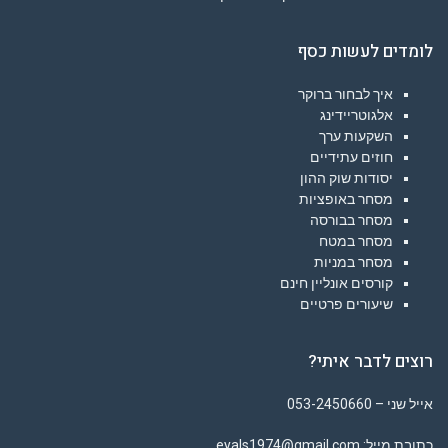
לומדים לעשות כסף
איך לבחור ברוקר
אלגוטריידינג
השקעות ערך
חוזים עתידיים
יסודות שוק ההון
מסחר באופציות
מסחר בבורסה
מסחר במטח
מסחר במניות
קורסים אונליין חינם
שיעורים פרטיים
רוצים לדבר איתי?
אייל שני – 053-2450660
כתובת מייל: eyals1974@gmail.com