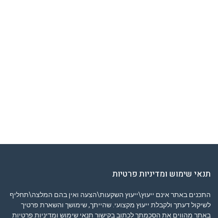
תנאי שימוש ומדיניות פרטיות
התכנים באתר אינם ייעוץ\ייעוץ השקעות\הצעה ואין בהם המלצה\תחליף
לשיקול דעתך ולקבלת ייעוץ מקצועי. שהייתך, שימושך והשארת פרטיך
באתר מהווים את הסכמתך לכתוב בקישור
תנאי שימוש ומדיניות פרטיות