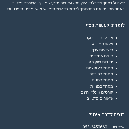
לשיקול דעתך ולקבלת ייעוץ מקצועי. שהייתך, שימושך והשארת פרטיך
באתר מהווים את הסכמתך לכתוב בקישור
תנאי שימוש ומדיניות פרטיות
לומדים לעשות כסף
איך לבחור ברוקר
אלגוטריידינג
השקעות ערך
חוזים עתידיים
יסודות שוק ההון
מסחר באופציות
מסחר בבורסה
מסחר במטח
מסחר במניות
קורסים אונליין חינם
שיעורים פרטיים
רוצים לדבר איתי?
אייל שני – 053-2450660