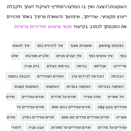
השקעות\הצעה ואין בו המלצה\תחליף לשיקול דעתך ולקבלת
ייעוץ מקצועי. שהייתך, שימושך והשארת פרטיך באתר מהווים
את הסכמתך לכתוב בקישור
תנאי שימוש ומדיניות פרטיות
penny stocks
אופציות מעוף
איך להרוויח כסף
איך לעשות
כסף
איך עושים כסף
איך קונים מניות
אלביט מערכות
אלגו
טריידינג
אנליסט
בורסה
בורסות בעולם
בזק מניה
הבורסה
הבורסה לניירות ערך
החוזים העתידיים
הכנסה נוספת
השקעה בבורסה
השקעה במניות
השקעות
השקעות קטנות
וול סטריט
חוזה עתידי
חוזים על מדדים
חוזים עתידיים
חוזים
עתידיים s&p 500
חוזים עתידיים בזמן אמת
חוזים עתידיים וול
סטריט
חוזים עתידיים מדדים זמן אמת
חוזים עתידיים נסדק
חוזים
עתידיים על מדדים
חוזים עתידיים על סחורות
טבע מניה
לימודי