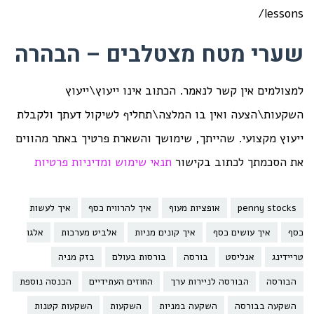
lessons/
שערי מטח מצטלבים – הבהרה
למצולמים אין קשר לנאמר. הכתוב אינו ייעוץ\ייעוץ
השקעות\הצעה ואין בו המלצה\תחליף לשיקול דעתך ולקבלת
ייעוץ מקצועי. שהייתך, שימושך והשארת פרטיך באתר מהווים
את הסכמתך לכתוב בקישור
תנאי שימוש ומדיניות פרטיות
penny stocks
אופציות מעוף
איך להרוויח כסף
איך לעשות
כסף
איך עושים כסף
איך קונים מניות
אלביט מערכות
אלגו
טריידינג
אנליסט
בורסה
בורסות בעולם
בזק מניה
הבורסה
הבורסה לניירות ערך
החוזים העתידיים
הכנסה נוספת
השקעה בבורסה
השקעה במניות
השקעות
השקעות קטנות