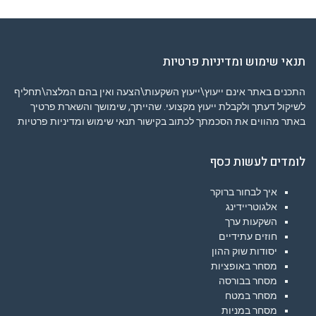
תנאי שימוש ומדיניות פרטיות
התכנים באתר אינם ייעוץ\ייעוץ השקעות\הצעה ואין בהם המלצה\תחליף
לשיקול דעתך ולקבלת ייעוץ מקצועי. שהייתך, שימושך והשארת פרטיך
באתר מהווים את הסכמתך לכתוב בקישור
תנאי שימוש ומדיניות פרטיות
לומדים לעשות כסף
איך לבחור ברוקר
אלגוטריידינג
השקעות ערך
חוזים עתידיים
יסודות שוק ההון
מסחר באופציות
מסחר בבורסה
מסחר במטח
מסחר במניות