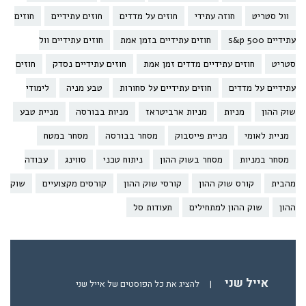
וול סטריט
חוזה עתידי
חוזים על מדדים
חוזים עתידיים
חוזים
עתידיים s&p 500
חוזים עתידיים בזמן אמת
חוזים עתידיים וול
סטריט
חוזים עתידיים מדדים זמן אמת
חוזים עתידיים נסדק
חוזים
עתידיים על מדדים
חוזים עתידיים על סחורות
טבע מניה
לימודי
שוק ההון
מניות
מניות ארביטראז
מניות בבורסה
מניית טבע
מניית לאומי
מניית פייסבוק
מסחר בבורסה
מסחר במטח
מסחר במניות
מסחר בשוק ההון
ניתוח טכני
סווינג
עבודה
מהבית
קורס שוק ההון
קורסי שוק ההון
קורסים מקצועיים
שוק
ההון
שוק ההון למתחילים
תעודות סל
אייל שני
|
להציג את כל הפוסטים של אייל שני