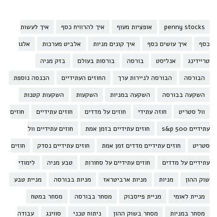
penny stocks
אופציות מעוף
איך להרוויח כסף
איך לעשות
כסף
איך עושים כסף
איך קונים מניות
אלביט מערכות
אלגו
טריידינג
אנליסט
בורסה
בורסות בעולם
בזק מניה
הבורסה
הבורסה לניירות ערך
החוזים העתידיים
הכנסה נוספת
השקעה בבורסה
השקעה במניות
השקעות
השקעות קטנות
וול סטריט
חוזה עתידי
חוזים על מדדים
חוזים עתידיים
חוזים
עתידיים s&p 500
חוזים עתידיים בזמן אמת
חוזים עתידיים וול
סטריט
חוזים עתידיים מדדים זמן אמת
חוזים עתידיים נסדק
חוזים
עתידיים על מדדים
חוזים עתידיים על סחורות
טבע מניה
לימודי
שוק ההון
מניות
מניות ארביטראז
מניות בבורסה
מניית טבע
מניית לאומי
מניית פייסבוק
מסחר בבורסה
מסחר במטח
מסחר במניות
מסחר בשוק ההון
ניתוח טכני
סווינג
עבודה