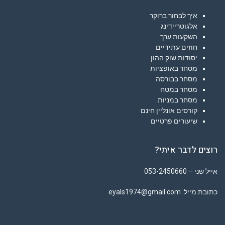
איך לבחור ברוקר
אלגוטריידינג
השקעות ערך
חוזים עתידיים
יסודות שוק ההון
מסחר באופציות
מסחר בבורסה
מסחר במטח
מסחר במניות
קורסים אונליין חינם
שיעורים פרטיים
רוצים לדבר איתי?
אייל שני – 053-2450660
כתובת מייל: eyals1974@gmail.com