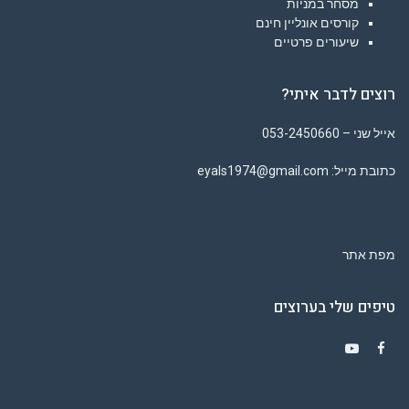
מסחר במניות
קורסים אונליין חינם
שיעורים פרטיים
רוצים לדבר איתי?
אייל שני – 053-2450660
כתובת מייל: eyals1974@gmail.com
מפת אתר
טיפים שלי בערוצים
Y
F
o
a
u
c