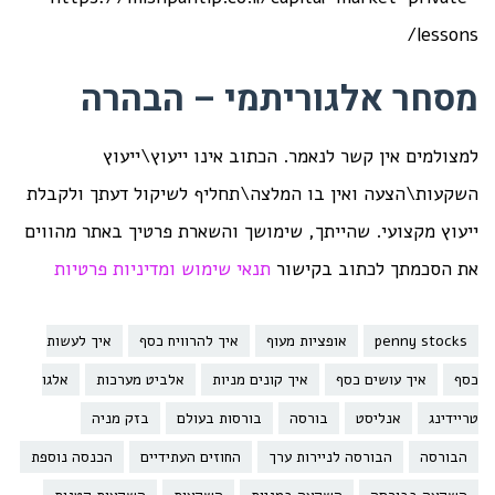
lessons/
מסחר אלגוריתמי – הבהרה
למצולמים אין קשר לנאמר. הכתוב אינו ייעוץ\ייעוץ
השקעות\הצעה ואין בו המלצה\תחליף לשיקול דעתך ולקבלת
ייעוץ מקצועי. שהייתך, שימושך והשארת פרטיך באתר מהווים
את הסכמתך לכתוב בקישור
תנאי שימוש ומדיניות פרטיות
penny stocks
אופציות מעוף
איך להרוויח כסף
איך לעשות
כסף
איך עושים כסף
איך קונים מניות
אלביט מערכות
אלגו
טריידינג
אנליסט
בורסה
בורסות בעולם
בזק מניה
הבורסה
הבורסה לניירות ערך
החוזים העתידיים
הכנסה נוספת