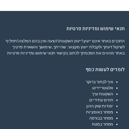
תנאי שימוש ומדיניות פרטיות
התכנים באתר אינם ייעוץ\ייעוץ השקעות\הצעה ואין בהם המלצה\תחליף
לשיקול דעתך ולקבלת ייעוץ מקצועי. שהייתך, שימושך והשארת פרטיך
באתר מהווים את הסכמתך לכתוב בקישור
תנאי שימוש ומדיניות פרטיות
לומדים לעשות כסף
איך לבחור ברוקר
אלגוטריידינג
השקעות ערך
חוזים עתידיים
יסודות שוק ההון
מסחר באופציות
מסחר בבורסה
מסחר במטח